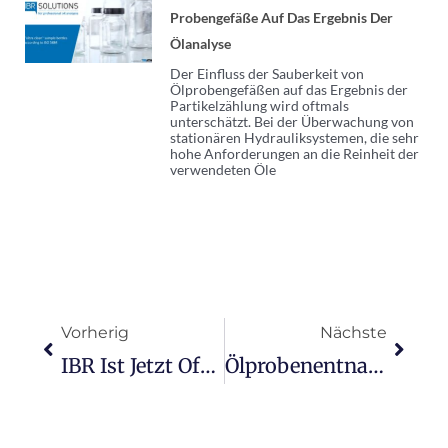
Probengefäße Auf Das Ergebnis Der
Ölanalyse
Der Einfluss der Sauberkeit von
Ölprobengefäßen auf das Ergebnis der
Partikelzählung wird oftmals
unterschätzt. Bei der Überwachung von
stationären Hydrauliksystemen, die sehr
hohe Anforderungen an die Reinheit der
verwendeten Öle
Prev
Nächs
Vorherig
Nächste
IBR Ist Jetzt Offizieller Vertriebspartner Von ARGO-HYTOS
Ölprobenentnahmegerät Von IBR Solutions