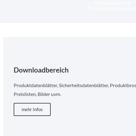
Personalisierte
Probenentnahmeset
Probenflaschen "Ultra Clean"
Downloadbereich
Produktdatenblätter, Sicherheitsdatenblätter, Produktbro
Preislisten, Bilder uvm.
Probenflaschen Glas
mehr Infos