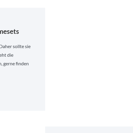
hmesets
aher sollte sie
eht die
, gerne finden