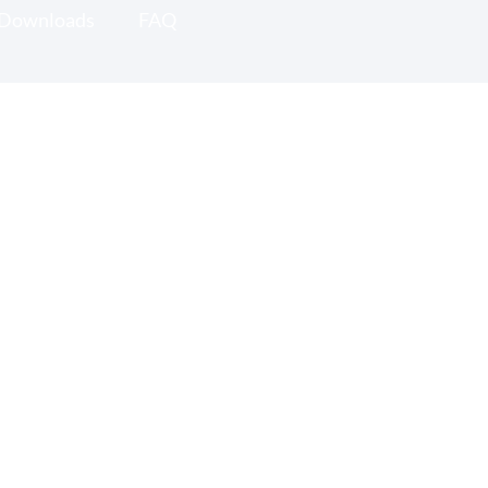
Downloads
FAQ
Probenentnahme-Sets
Probenentnahmekoffer