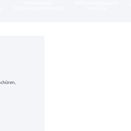
Individuelle
Alles wissenswerte
s
Probenentnahmesets
über Öle
Probenflaschen Alu
schüren,
IBR-Probenentnahmepumpe